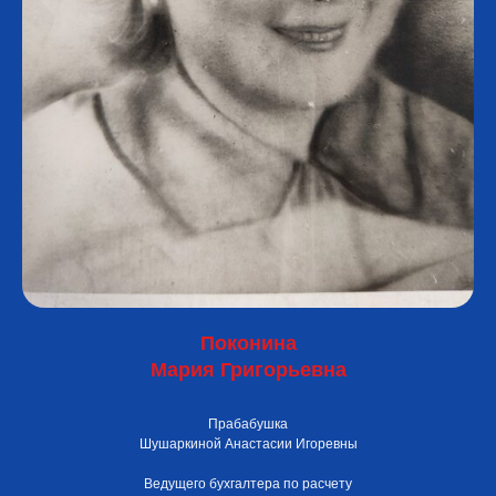
Поконина
Мария Григорьевна
Прабабушка
Шушаркиной Анастасии Игоревны
Ведущего бухгалтера по расчету